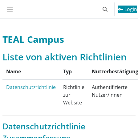
Zum Hauptinhalt
🔑 Login
Sucheingabe u
Website-Übersicht
TEAL Campus
Liste von aktiven Richtlinien
Name
Typ
Nutzerbestätigun
Datenschutzrichtlinie
Richtlinie
Authentifizierte
zur
Nutzer/innen
Website
Datenschutzrichtlinie
Zusammenfassung