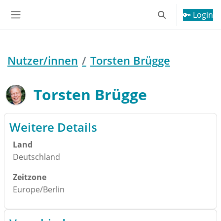
Zum Hauptinhalt
🔑 Login
Sucheingabe ums
Website-Übersicht
Nutzer/innen
Torsten Brügge
Torsten Brügge
Nutzerprofil
Hauptinhaltsblöcke
Weitere Details
Land
Deutschland
Zeitzone
Europe/Berlin